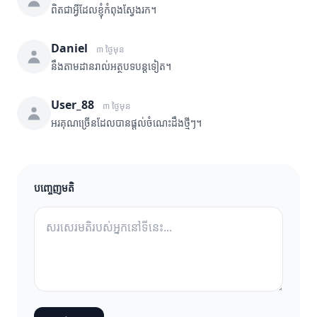
ពិតជាអ្វីដែលខ្ញុំកំពុងស្វែងរក។
Daniel
៣ ថ្ងៃមុន
នឹងតាមដានរាល់អត្ថបទបន្តទៀត។
User_88
៣ ថ្ងៃមុន
អរគុណច្រើនដែលបានផ្តល់ចំណេះដឹងថ្មីៗ។
បញ្ចេញមតិ