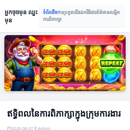
អ្នកចុចមុន ឈ្នះ
ទំព័រដើម
ការប្រកួតជើងឯក
វិធីជាវ
ព័ត៌មានលម្អិត
មុន
ការពិភាក្សា
ឥទ្ធិពលនៃការពិភាក្សាក្នុងក្រុមការងារ
2026-06-07
Admin