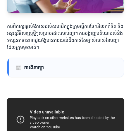
ការពិភាក្សាផ្តល់ឱកាសដល់សមាជិកក្នុងក្រុមធ្វើការចែករំលែកគំនិត និង
អនុវត្តវិធីសាស្រ្តថ្មីៗសម្រាប់ដោះសោបញ្ហា។ ការបង្ហាញមតិយោបល់និង
ទស្សនកថានានាជួយឱ្យមានការយល់ដឹងកាន់តែច្បាស់លាស់នៃបញ្ហា
ដែលក្រុមមុខមាត់។
📰
ការពិភាក្សា