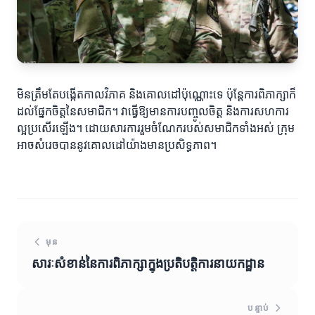
មិនត្រឹមតែបង្កើតកាលវិភាគ និងគោលដៅប៉ុណ្ណោះទេ ប៉ុន្តែការពិភាក្សាក៏
ដល់ផ្នែកចិត្តនៃសមាជិក។ វាធ្វើឱ្យមានការបញ្ចូលចិត្ត និងការសហការ
ល្អប្រសើរឡើង។ ដោយសារ​ការ​រួមចំណែក​របស់សមាជិកទាំងអស់ ក្រុម
អាចសំរេចបាននូវគោលដៅយ៉ាងមានប្រសិទ្ធភាព។
មុន
សារៈសំខាន់នៃការពិភាក្សាក្នុងប្រតិបត្តិការនាយកដ្ឋាន
បន្ទាប់