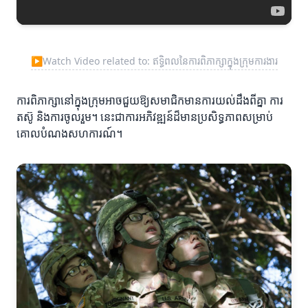
▶
Watch Video related to: ឥទ្ធិពលនៃការពិភាក្សាក្នុងក្រុមការងារ
ការពិភាក្សានៅក្នុងក្រុមអាចជួយឱ្យសមាជិកមានការយល់ដឹងពីគ្នា ការ
តស៊ូ និងការចូលរួម។ នេះជាការអភិវឌ្ឍន៍ដ៏មានប្រសិទ្ធភាពសម្រាប់
គោលបំណងសហការណ៍។