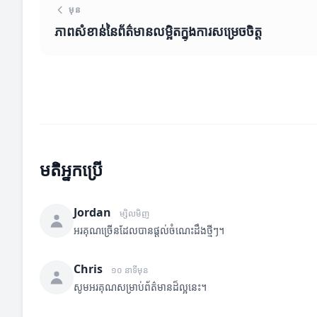
មុន
ភាពសំខាន់នៃព័ត៌មានលម្អិតក្នុងការសម្រេចចិត្ត
មតិអ្នកប្រើ
Jordan
ម្សិលមិញ
អរគុណច្រើនដែលបានផ្តល់ចំណេះដឹងថ្មីៗ។
Chris
១០ នាទីមុន
សូមអរគុណសម្រាប់ព័ត៌មានដ៏ល្អនេះ។