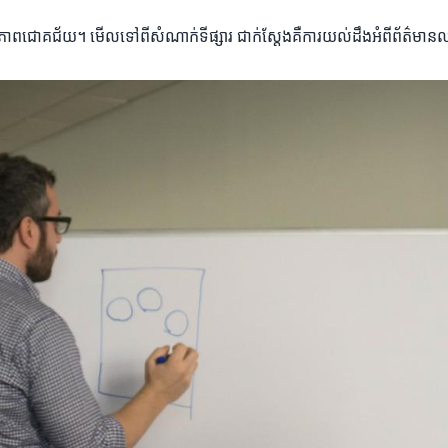
បានភាពជោគជ័យ។ មើលទៅពីសំណាក់ទីផ្សារ ជាក់ស្តែងគឺការយល់ដឹងអំពីព័ត៌មានលម្អិ