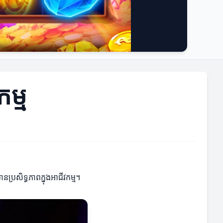
កម្ម
្រសិទ្ធភាពក្នុងអាជីវកម្ម។