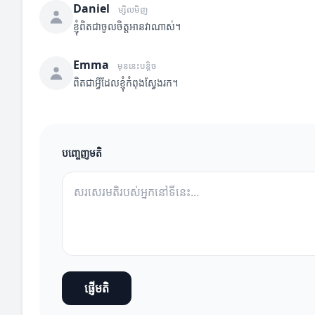
Daniel
ម្សិលមិញ
ខ្ញុំពិតជាចូលចិត្តអានវាណាស់។
Emma
មុននេះបន្តិច
ពិតជាអ្វីដែលខ្ញុំកំពុងស្វែងរក។
បញ្ចេញមតិ
ផ្ញើមតិ