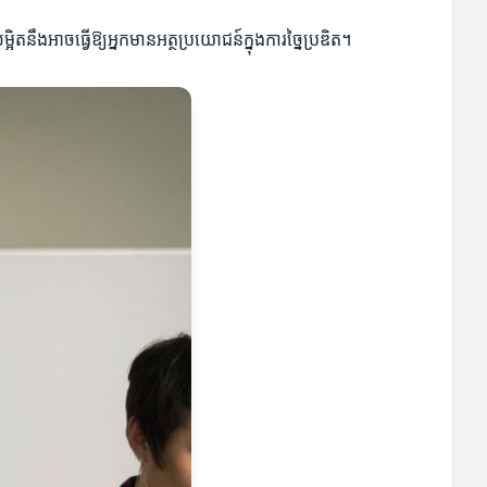
តនឹងអាចធ្វើឱ្យអ្នកមានអត្ថប្រយោជន៍ក្នុងការច្នៃប្រឌិត។