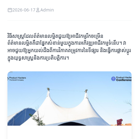
2026-06-17
Admin
វិធីសាស្ត្រដែលព័ត៌មានលម្អិតជួយឱ្យអាជីវកម្មរីកចម្រើន
ព័ត៌មានលម្អិតគឺជាផ្នែកសំខាន់មួយក្នុងការអភិវឌ្ឍអាជីវកម្មទំនើប។ វា
អាចជួយឱ្យអ្នកយល់ដឹងពីការវិភាគតម្រូវការនៃទីផ្សារ និងធ្វើការផ្លាស់ប្តូរ
ក្នុងយុទ្ធសាស្ត្រនិងការប្រតិបត្តិការ។