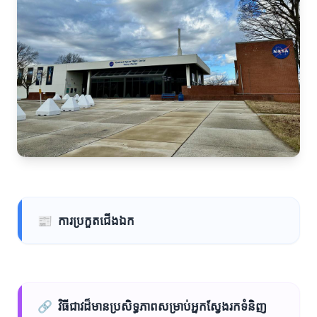
📰
ការប្រកួតជើងឯក
🔗
វិធីជាវដ៏មានប្រសិទ្ធភាពសម្រាប់អ្នកស្វែងរកទំនិញ