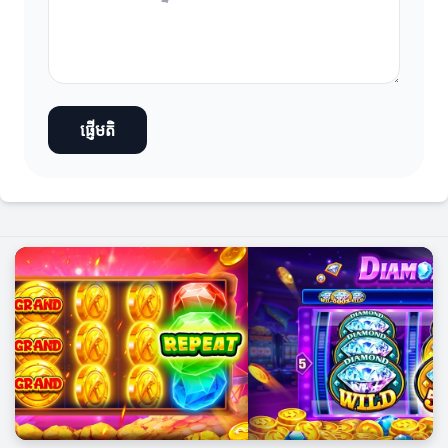
ផ្ញើមតិ