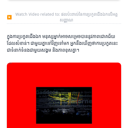
Watch Video related to: ផលប៉ះពាល់នៃការប្រកួតជើងឯកលើអត្ត
▶
សញ្ញាណ
ក្នុងការប្រកួតជើងឯក មនុស្សម្នាក់អាចសម្រេចបាននូវភាពជោគជ័យ
ដែលសំខាន់។ ជាមួយគ្នាទៅវិញទៅមក អ្នកនឹងឃើញថាការប្រកួតនេះ
ជាទំនាក់ទំនងជាមួយសង្គម និងភាពខុសគ្នា។