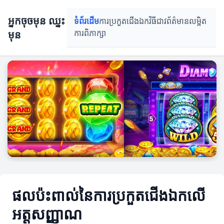
អ្នកចុចមុន ឈ្នះ
ទំព័រដើម
ការប្រកួតជើងឯក
វិធីជាវ
ព័ត៌មានលម្អិត
មុន
ការពិភាក្សា
ផលប៉ះពាល់នៃការប្រកួតជើងឯកលើ
អត្តសញ្ញាណ