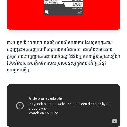
ការប្រកួតជើងឯកអាចមានឥទ្ធិពលលើសមត្ថភាពនៃមនុស្សក្នុងការ
បង្ហាញនូវអត្តសញ្ញាណពិតប្រាកដរបស់ពួកគេ។ ពេលដែលមានការ
ប្រកួត ការបញ្ចេញអត្តសញ្ញាណនិងស្នាដៃនឹងត្រូវបានធ្វើឱ្យច្បាស់ឡើង។
ថែមទាំងវាបានបង្កើតឱកាសសម្រាប់មនុស្សក្នុងការអភិវឌ្ឍន៍នូវ
សមត្ថភាពថ្មីៗ។