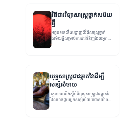
វិធីជាវវិទ្យាសាស្ត្រថ្នាក់សម័យ
ថ្មី
អត្ថបទនេះនឹងបង្ហាញពីវិធីសាស្ត្រថ្នាក់
សម័យថ្មីសម្រាប់ការជាវទំនិញដែលអ្នក
ចង់បាន។
យុទ្ធសាស្ត្រជាវឆ្លាតវៃដើម្បី
សន្សំសំចាយ
អត្ថបទនេះនឹងស្តីអំពីយុទ្ធសាស្ត្រជាវឆ្លាតវៃ
ដែលអាចជួយអ្នកសន្សំសំចាយបានយ៉ាង
មានប្រសិទ្ធភាព។