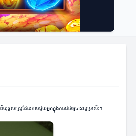
ពីយុទ្ធសាស្ត្រដែលអាចជួយអ្នកក្នុងការជាវឲ្យបានល្អប្រសើរ។