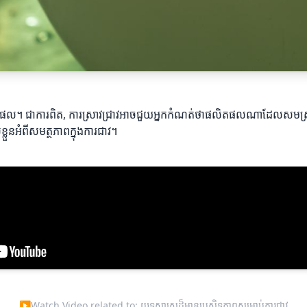
ីផលិតផល។ ជាការពិត, ការស្រាវជ្រាវអាចជួយអ្នកកំណត់ថាផលិតផលណាដែលសមស្
លួនអំពីសមត្ថភាពក្នុងការ​ជាវ។
▶
Watch Video related to: យុទ្ធសាស្ត្រដ៏មានប្រសិទ្ធភាពសម្រាប់ការជាវ