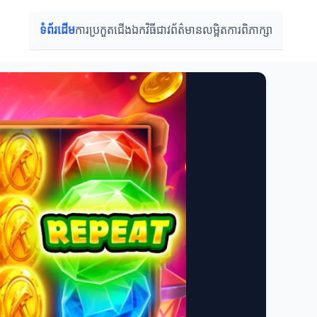
ទំព័រដើម
ការប្រកួតជើងឯក
វិធីជាវ
ព័ត៌មានលម្អិត
ការពិភាក្សា