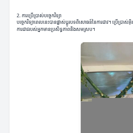
2. ការប្រើប្រាស់បច្ចេកវិទ្យា
បច្ចេកវិទ្យាពេលនេះបានផ្លាស់ប្តូរបទពិសោធន៍នៃការជាវ។ ប្រើប្រាស់អ
ការជាវរបស់អ្នកមានប្រសិទ្ធភាពនិងសមស្រប។