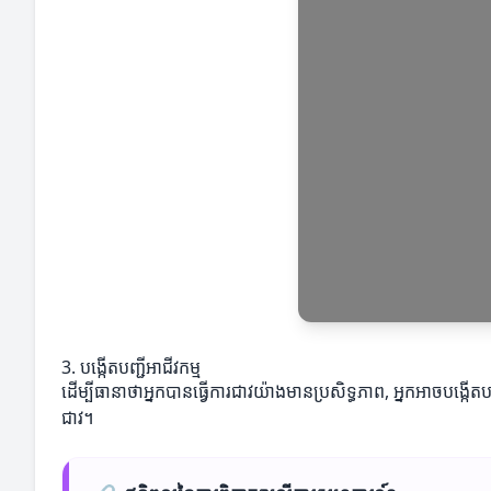
3. បង្កើតបញ្ជីអាជីវកម្ម
ដើម្បីធានាថាអ្នកបានធ្វើការជាវយ៉ាងមានប្រសិទ្ធភាព, អ្នកអាច
ជាវ។