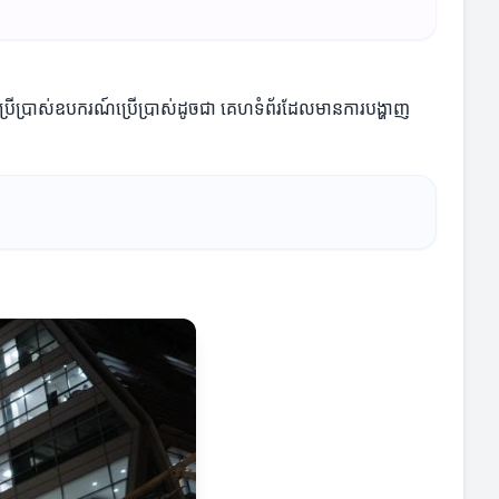
្រើប្រាស់ឧបករណ៍ប្រើប្រាស់ដូចជា គេហទំព័រដែលមានការបង្ហាញ